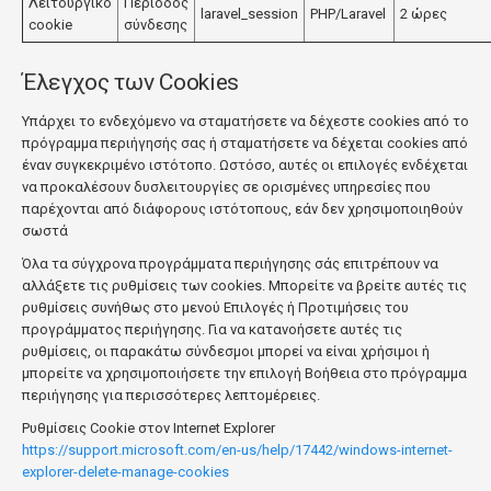
Λειτουργικό
Περίοδος
laravel_session
PHP/Laravel
2 ώρες
cookie
σύνδεσης
Έλεγχος των Cookies
Υπάρχει το ενδεχόμενο να σταματήσετε να δέχεστε cookies από το
πρόγραμμα περιήγησής σας ή σταματήσετε να δέχεται cookies από
έναν συγκεκριμένο ιστότοπο. Ωστόσο, αυτές οι επιλογές ενδέχεται
να προκαλέσουν δυσλειτουργίες σε ορισμένες υπηρεσίες που
παρέχονται από διάφορους ιστότοπους, εάν δεν χρησιμοποιηθούν
σωστά
Όλα τα σύγχρονα προγράμματα περιήγησης σάς επιτρέπουν να
αλλάξετε τις ρυθμίσεις των cookies. Μπορείτε να βρείτε αυτές τις
ρυθμίσεις συνήθως στο μενού Επιλογές ή Προτιμήσεις του
προγράμματος περιήγησης. Για να κατανοήσετε αυτές τις
ρυθμίσεις, οι παρακάτω σύνδεσμοι μπορεί να είναι χρήσιμοι ή
μπορείτε να χρησιμοποιήσετε την επιλογή Βοήθεια στο πρόγραμμα
περιήγησης για περισσότερες λεπτομέρειες.
Ρυθμίσεις Cookie στον Internet Explorer
https://support.microsoft.com/en-us/help/17442/windows-internet-
explorer-delete-manage-cookies