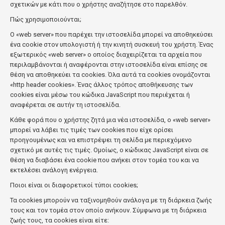
σχετικών με κάτι που ο χρήστης αναζήτησε στο παρελθόν.
Πώς χρησιμοποιούνται;
Ο «web server» που παρέχει την ιστοσελίδα μπορεί να αποθηκεύσει
ένα cookie στον υπολογιστή ή την κινητή συσκευή του χρήστη. Ένας
εξωτερικός «web server» ο οποίος διαχειρίζεται τα αρχεία που
περιλαμβάνονται ή αναφέρονται στην ιστοσελίδα είναι επίσης σε
θέση να αποθηκεύει τα cookies. Όλα αυτά τα cookies ονομάζονται
«http header cookies». Ένας άλλος τρόπος αποθήκευσης των
cookies είναι μέσω του κώδικα JavaScript που περιέχεται ή
αναφέρεται σε αυτήν τη ιστοσελίδα.
Κάθε φορά που ο χρήστης ζητά μια νέα ιστοσελίδα, ο «web server»
μπορεί να λάβει τις τιμές των cookies που είχε ορίσει
προηγουμένως και να επιστρέψει τη σελίδα με περιεχόμενο
σχετικό με αυτές τις τιμές. Ομοίως, ο κώδικας JavaScript είναι σε
θέση να διαβάσει ένα cookie που ανήκει στον τομέα του και να
εκτελέσει ανάλογη ενέργεια.
Ποιοι είναι οι διαφορετικοί τύποι cookies;
Τα cookies μπορούν να ταξινομηθούν ανάλογα με τη διάρκεια ζωής
τους και τον τομέα στον οποίο ανήκουν. Σύμφωνα με τη διάρκεια
ζωής τους, τα cookies είναι είτε: